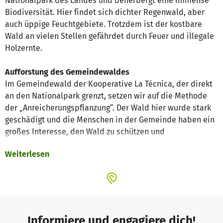
Nationalpark des Landes und beherbergt eine immense
Biodiversität. Hier findet sich dichter Regenwald, aber
auch üppige Feuchtgebiete. Trotzdem ist der kostbare
Wald an vielen Stellen gefährdet durch Feuer und illegale
Holzernte.
Aufforstung des Gemeindewaldes
Im Gemeindewald der Kooperative La Técnica, der direkt
an den Nationalpark grenzt, setzen wir auf die Methode
der „Anreicherungspflanzung“. Der Wald hier wurde stark
geschädigt und die Menschen in der Gemeinde haben ein
großes Interesse, den Wald zu schützen und
wiederherzustellen, damit auch zukünftige Generationen
Weiterlesen
davon profitieren können. Die Anreicherungspflanzungen
soll die Artenvielfalt wieder erhöhen und die natürlichen
Funktionen des Waldes stabilisieren – wie die Wasser-
und Temperaturregulierung. Die Waldbesitzer*innen
werden bei der Auswahl der Baumarten und den
notwendigen Pflegemaßnahmen beraten. Darüber hinaus
Informiere und engagiere dich!