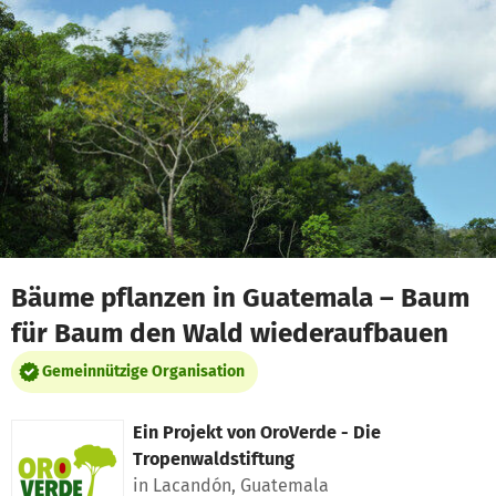
Zum Hauptinhalt springen
Erklärung zur Barrierefreiheit anzeigen
Bäume pflanzen in Guatemala – Baum
für Baum den Wald wiederaufbauen
Gemeinnützige Organisation
Ein Projekt von
OroVerde - Die
Tropenwaldstiftung
in Lacandón, Guatemala