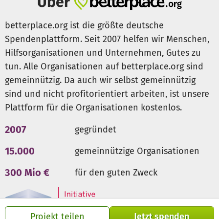
Über
um ihre Überlebenschancen zu maximieren. Nach der
Pflanzung müssen die Jungbäume in den ersten Jahren
betterplace.org ist die größte deutsche
weiter gepflegt werden, um sicherzustellen, dass sie nicht
Spendenplattform. Seit 2007 helfen wir Menschen,
von dem im Nationalpark verbreiteten invasiven Gras
Hilfsorganisationen und Unternehmen, Gutes zu
erstickt oder durch Feuer zerstört werden. Die Fläche
tun. Alle Organisationen auf betterplace.org sind
dient auch als Vorbild für andere interessierte
Gemeinden und Familien, um zu zeigen, wie
gemeinnützig. Da auch wir selbst gemeinnützig
Waldwiederaufbau gelingen kann.
sind und nicht profitorientiert arbeiten, ist unsere
Plattform für die Organisationen kostenlos.
Die Wiederherstellung des tropischen Waldes ist eine
große Herausforderung, die viel Geduld und Expertise
2007
gegründet
erfordert. Doch mit dem Team vor Ort und der
Unterstützung der lokalen Gemeinschaft machen wir
15.000
gemeinnützige Organisationen
kontinuierlich Fortschritte. Baum für Baum, kommen wir
300 Mio €
für den guten Zweck
unserem Ziel näher: Der Wald kehrt zurück und wird
wieder zu einem wertvollen Lebensraum für viele Tier-
und Pflanzenarten. Denn jeder Baum ist wichtig!
Projekt teilen
Jetzt spenden