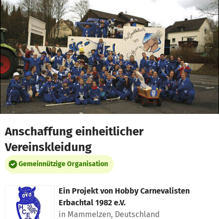
Zum Hauptinhalt springen
Erklärung zur Barrierefreiheit anzeigen
Anschaffung einheitlicher
Vereinskleidung
Gemeinnützige Organisation
Ein Projekt von
Hobby Carnevalisten
Erbachtal 1982 e.V.
in Mammelzen, Deutschland