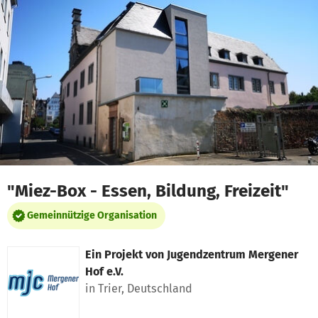
Zum Hauptinhalt springen
Erklärung zur Barrierefreiheit anzeigen
"Miez-Box - Essen, Bildung, Freizeit"
Gemeinnützige Organisation
Ein Projekt von
Jugendzentrum Mergener
Hof e.V.
in Trier, Deutschland