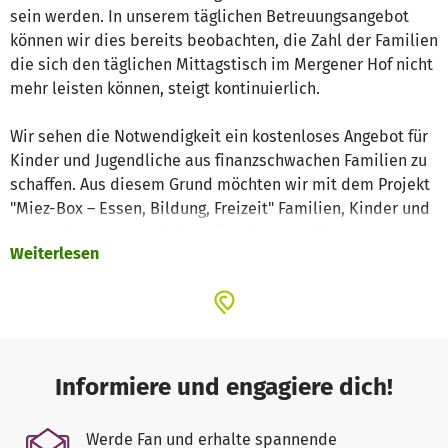
sein werden. In unserem täglichen Betreuungsangebot
können wir dies bereits beobachten, die Zahl der Familien
die sich den täglichen Mittagstisch im Mergener Hof nicht
mehr leisten können, steigt kontinuierlich.
Wir sehen die Notwendigkeit ein kostenloses Angebot für
Kinder und Jugendliche aus finanzschwachen Familien zu
schaffen. Aus diesem Grund möchten wir mit dem Projekt
"Miez-Box – Essen, Bildung, Freizeit" Familien, Kinder und
Jugendliche unkompliziert, niedrigschwellig und
Weiterlesen
respektvoll unterstützen.
Von Armut betroffene/bedrohte Kinder und Jugendliche
sollen täglich eine warme Mahlzeit und Unterstützung bei
den Hausaufgaben erhalten und natürlich soll der Spaß
mit Gleichaltrigen im Jugendzentrum nicht zu kurz
Informiere und engagiere dich!
kommen.
Werde Fan und erhalte spannende