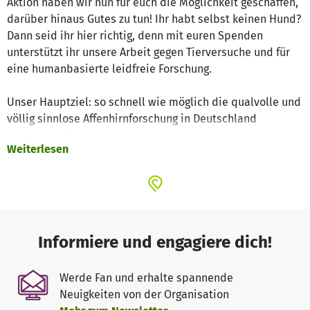
Aktion haben wir nun für euch die Möglichkeit geschaffen,
darüber hinaus Gutes zu tun! Ihr habt selbst keinen Hund?
Dann seid ihr hier richtig, denn mit euren Spenden
unterstützt ihr unsere Arbeit gegen Tierversuche und für
eine humanbasierte leidfreie Forschung.
Unser Hauptziel: so schnell wie möglich die qualvolle und
völlig sinnlose Affenhirnforschung in Deutschland
beenden! Hier sehen wir echte Chancen, nachdem wir vor
Weiterlesen
Kurzem einen TV-Bericht initiieren konnten, der die
Tierqual in aller Deutlichkeit zeigte und einen neuen
öffentlichen Aufschrei auslöste. Zudem werden wir uns
weiterhin für einen Tierversuchs-Ausstiegsplan durch die
Bundesregierung einsetzen und in Fach- und
Politikkreisen, an Schulen und Universitäten sowie auf der
Informiere und engagiere dich!
Straße Wissen vermitteln. Denn nur, wenn die Menschen
wissen, was hinter den verschlossenen Türen der
Werde Fan und erhalte spannende
Tierversuchslabore geschieht, wenn sie erfahren, wie sehr
Neuigkeiten von der Organisation
Tiere gequält werden, ohne dass es für uns Menschen