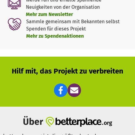
Im Rahmen unsere ersten Testphase vom Sommer 2022
Neuigkeiten von der Organisation
bis Winter 2023 haben wir in dem Weiterbildungshaus
Mehr zum Newsletter
"Häppy House One"
bereits 1,5 Jahre Resilienz-Retreats,
Sammle gemeinsam mit Bekannten selbst
Resilienz-Schulungen und Resilienz-Seminare in
Spenden für dieses Projekt
Verbindung mit Meditation, Yoga, Qigong, Theater-,
Mehr zu Spendenaktionen
Bewegungs- oder Kunsttherapie angeboten. Im Sommer
stand unser Garten für viele Outdoor-Aktivitäten offen. Die
direkte Umgebung ermöglichte Krafttanken im Kurwald,
Freizeitaktivitäten, Sport und ganzjährige
Naturerlebnisse.
Hilf mit, das Projekt zu verbreiten
Diese Projekte möchten wir weiter ausbauen und ein
Resilienz-Kompetenz- und Ausbildungs-Zentrums für
Angewandte Resilienz aufbauen. Zusätzlich zu Resilienz-
Experten aus Deutschland, Österreich und der Schweiz
werden wir insbesondere Multiplikatoren aus der Region
stärken und als Resilienz-Experten ausbilden.
Über
Wir initiieren Modell-Projekte für ein ECHT STARKES