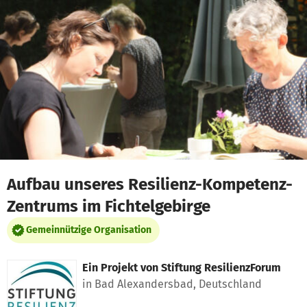
Zum Hauptinhalt springen
Erklärung zur Barrierefreiheit anzeigen
Aufbau unseres Resilienz-Kompetenz-
Zentrums im Fichtelgebirge
Gemeinnützige Organisation
Ein Projekt von
Stiftung ResilienzForum
in Bad Alexandersbad, Deutschland