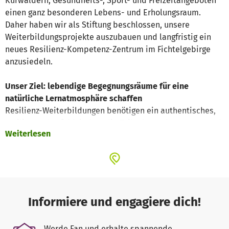
Kurwäldern, Gesundheits-, Sport- und Freizeitangeboten
einen ganz besonderen Lebens- und Erholungsraum.
Daher haben wir als Stiftung beschlossen, unsere
Weiterbildungsprojekte auszubauen und langfristig ein
neues Resilienz-Kompetenz-Zentrum im Fichtelgebirge
anzusiedeln.
Unser Ziel: lebendige Begegnungsräume für eine
natürliche Lernatmosphäre schaffen
Resilienz-Weiterbildungen benötigen ein authentisches,
resilientes Umfeld, indem die Teilnehmenden Lernen und
Weiterlesen
Persönlichkeits-entwicklung mit Erholung und
Wohlfühlatmosphäre verbinden können. In Bad
Alexandersbad und seiner wunderschönen Umgebung
haben wir nach langer Suche diesen besonderen Ort
gefunden.
Informiere und engagiere dich!
Unsere Vision: Ein Resilienz-Kompetenz-Zentrum für
unsere regionale und überregionale Arbeit
Werde Fan und erhalte spannende