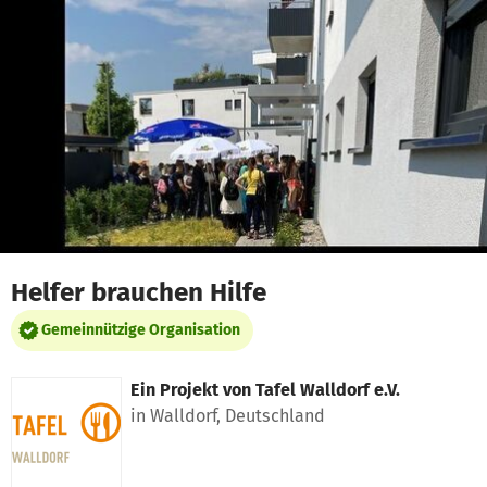
Zum Hauptinhalt springen
Erklärung zur Barrierefreiheit anzeigen
Helfer brauchen Hilfe
Gemeinnützige Organisation
Ein Projekt von
Tafel Walldorf e.V.
in Walldorf, Deutschland