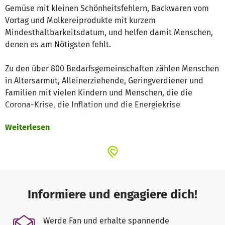
Gemüse mit kleinen Schönheitsfehlern, Backwaren vom
Vortag und Molkereiprodukte mit kurzem
Mindesthaltbarkeitsdatum, und helfen damit Menschen,
denen es am Nötigsten fehlt.
Zu den über 800 Bedarfsgemeinschaften zählen Menschen
in Altersarmut, Alleinerziehende, Geringverdiener und
Familien mit vielen Kindern und Menschen, die die
Corona-Krise, die Inflation und die Energiekrise
besonders hart getroffen hat. Wobei in einer
Weiterlesen
Bedarfsgemeinschaft (Haushalt) mehrere Personen
zusammengefasst sind (1-12 Personen)
Auch haben wir einen Lieferdienst eingerichtet und
bringen gehbehinderten Kunden die Ware nach Hause.
Weiterhin unterstützen wir unsere auswärtigen Kunden
Informiere und engagiere dich!
bei den Fahrkosten, die auf dem Weg zur Tafel entstehen.
Werde Fan und erhalte spannende