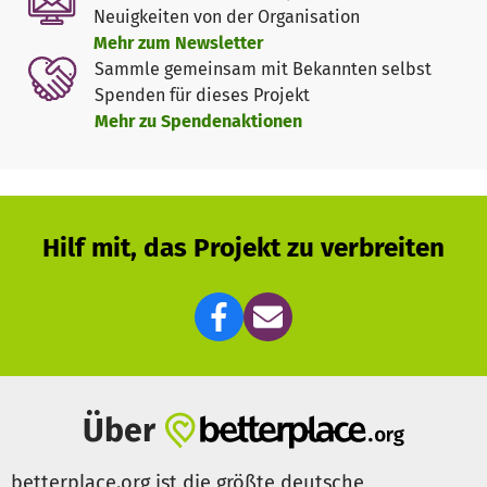
Besondere Herausforderungen stellen sich uns durch die
Neuigkeiten von der Organisation
Flüchtlingswelle aus der Ukraine. Hier kaufen
Mehr zum Newsletter
augenblicklich 352 Bedarfsgemeinschaften bei uns ein.
Sammle gemeinsam mit Bekannten selbst
Spenden für dieses Projekt
Aber auch die Tafel selbst ist im Augenblick von der Krise
Mehr zu Spendenaktionen
betroffen: steigende Energiekosten im Bereich Benzin und
Strom treiben die Betriebskosten in die Höhe. Ein
weiteres großes Problem ist die Versorgung der Kunden.
Auf der einen Seite steigt die Zahl unserer Kunden an.
Andererseits werden die Warenspenden immer weniger.
Hilf mit, das Projekt zu verbreiten
Über
betterplace.org ist die größte deutsche