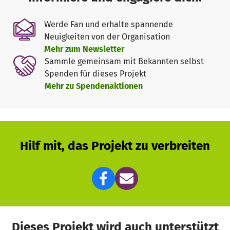
grundsätzlich unmöglich.
Aus diesen und noch mehr Gründen benötigen wir viele
Werde Fan und erhalte spannende
Volieren mit unterschiedlichen Haltungsbedingungen.
Neuigkeiten von der Organisation
Wir haben hierzu einen Volierenkomplex geplant. Dieser
Mehr zum Newsletter
hat Volieren unterschiedlicher Größen für die
Sammle gemeinsam mit Bekannten selbst
unterschiedlichen heimischen Greifvögel, Falken und
Spenden für dieses Projekt
Eulen. Dazu möchten wir noch flexible Trennwände
Mehr zu Spendenaktionen
installieren. So können wir große Volieren, die momentan
nicht benötigt werden, in kleinere unterteilen und sind so
anpassungsfähig für unsere gefiederten Patienten.
Hilf mit, das Projekt zu verbreiten
Dieses Projekt wird auch unterstützt