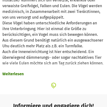
filstal.de) kümmert sich um verletzte, erkrankte oder
verwaiste Greifvögel, Falken und Eulen. Die Vögel werden
medizinisch, in Zusammenarbeit mit zwei Tierärztinnen,
von uns versorgt und aufgepäppelt.
Diese Vögel haben unterschiedliche Anforderungen an
ihre Unterbringung. Hier ist einmal die Größe zu
berücksichtigen, ein Vogel muss sich bewegen können.
Aus diesem Grund benötigt natürlich ein ausgewachsener
Uhu deutlich mehr Platz als z.B. ein Turmfalke.
Auch die Inneneinrichtung ist hier entscheidend. Ein
überwiegend dämmerungs- oder sogar nachtaktives Tier
wie viele Eulen möchte sich am Tag zurück ziehen können.
Je nach Jahreszeit werden allgemeine Schutzhütten gegen
Weiterlesen
starke Wettereinflüsse benötigt. Auch die Gefiederpflege
in Form von Sand und Wasserbädern muss berücksichtigt
werden.
Auch ist die Vogelart zu berücksichtigen, bei Bussarden
können durchaus auch mal mehrere Tiere
zusammengesetzt werden, bei einem Habicht ist das
Informiere und engagiere dich!