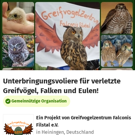
Zum Hauptinhalt springen
Erklärung zur Barrierefreiheit anzeigen
Unterbringungsvoliere für verletzte
Greifvögel, Falken und Eulen!
Gemeinnützige Organisation
Ein Projekt von
Greifvogelzentrum Falconis
Filstal e.V.
in Heiningen, Deutschland