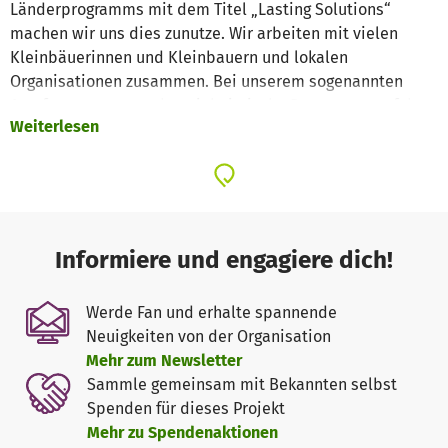
Länderprogramms mit dem Titel „Lasting Solutions“
machen wir uns dies zunutze. Wir arbeiten mit vielen
Kleinbäuerinnen und Kleinbauern und lokalen
Organisationen zusammen. Bei unserem sogenannten
Agroforstansatz werden einheimische Baumarten auf der
Weiterlesen
gleichen Fläche wie Nahrungsmittel, z.B. Bohnen und
Erdnüsse, angepflanzt. Neben den zukünftigen Einnahmen
durch das Holz können die Kleinbäuerinnen und
Kleinbauern diese schon nach kurzer Zeit ernten und auf
Märkten verkaufen.
Informiere und engagiere dich!
Durch Deine Unterstützung können in unseren
Baumschulen jedes Jahr Setzlinge aufgezogen werden, die
Werde Fan und erhalte spannende
zur Pflanzsaison kostenlos an Kleinbäuerinnen &
Neuigkeiten von der Organisation
Kleinbauern verteilt werden.
Mehr zum Newsletter
Sammle gemeinsam mit Bekannten selbst
In sogenannten Farmer Field Schools werden die
Spenden für dieses Projekt
Erfahrungen und Erkenntnisse der Kleinbäuerinnen und
Mehr zu Spendenaktionen
Kleinbauern um forstwissenschaftliches Expertenwissen