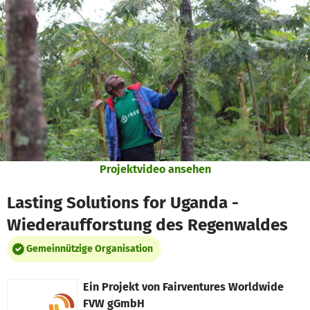
Zum Hauptinhalt springen
Erklärung zur Barrierefreiheit anzeigen
Projektvideo ansehen
Lasting Solutions for Uganda -
Wiederaufforstung des Regenwaldes
Gemeinnützige Organisation
Ein Projekt von
Fairventures Worldwide
FVW gGmbH