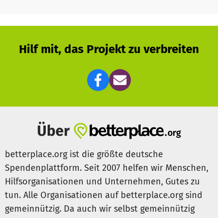
ergänzt. In den Kursen lernen die Teilnehmenden
grundlegende Konzepte und Techniken der
Agroforstwirtschaft kennen und wenden sie praktisch
durch Workshops in der Natur an.
Hilf mit, das Projekt zu verbreiten
Gemeinsam können wir nachhaltige Lösungen schaffen!
Weitere Infos auf unserer Website:
https://fairventures.org
Über
betterplace.org ist die größte deutsche
Spendenplattform. Seit 2007 helfen wir Menschen,
Hilfsorganisationen und Unternehmen, Gutes zu
tun. Alle Organisationen auf betterplace.org sind
gemeinnützig. Da auch wir selbst gemeinnützig