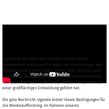
Jessica M. von Fairventures Worldwide FVW
gGmbH
ist für dieses Projekt verantwortlich
Nachricht schreiben
Uganda leidet unter dem raschen Verlust seiner
Regenwälder und spürt die negativen Auswirkungen des
Klimawandels bereits heute. Grund dafür ist eine stark
wachsende Bevölkerung und deren Bedarf an Ackerland
und Brennholz, was in den in den letzten Jahrzehnten zu
einer großflächigen Entwaldung geführt hat.
Die gute Nachricht: Uganda bietet ideale Bedingungen für
die Wiederaufforstung. Im Rahmen unseres