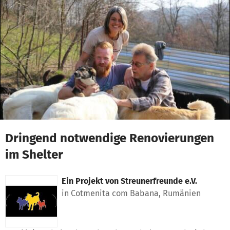
Zum Hauptinhalt springen
Erklärung zur Barrierefreiheit anzeigen
Dringend notwendige Renovierungen
im Shelter
Ein Projekt von
Streunerfreunde e.V.
in Cotmenita com Babana, Rumänien