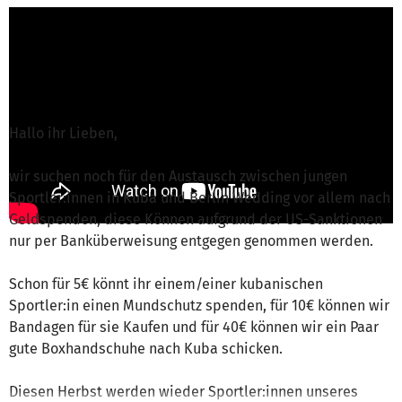
C. Torenz von Roter Stern Berlin 2012 e.V.
ist
für dieses Projekt verantwortlich
Nachricht schreiben
Hallo ihr Lieben,
wir suchen noch für den Austausch zwischen jungen
Sportler:innen in Kuba und Berlin Wedding vor allem nach
Geldspenden, diese Können aufgrund der US-Sanktionen
nur per Banküberweisung entgegen genommen werden.
Schon für 5€ könnt ihr einem/einer kubanischen
Sportler:in einen Mundschutz spenden, für 10€ können wir
Bandagen für sie Kaufen und für 40€ können wir ein Paar
gute Boxhandschuhe nach Kuba schicken.
Diesen Herbst werden wieder Sportler:innen unseres