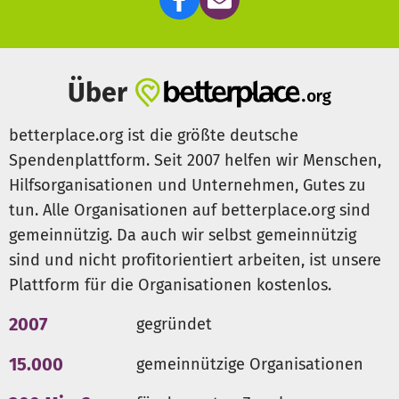
jedoch noch nutzbare Trainings- oder
Wettkampfmaterialien oder Bandagen? Falls ja würden
wir uns sehr freuen, wenn wir diese mit in den Container
packen und nach Kuba senden könnten. Kontaktiert uns
Über
gerne unter b.rothweil@roter-stern.berlin
Konkret suchen wir noch u.a.
betterplace.org ist die größte deutsche
– Boxhandschuhe
Spendenplattform. Seit 2007 helfen wir Menschen,
– Trillerpfeifen
Hilfsorganisationen und Unternehmen, Gutes zu
– Stoppuhren
tun. Alle Organisationen auf betterplace.org sind
– Springseile
– Bandagen
gemeinnützig. Da auch wir selbst gemeinnützig
– Mundschutz
sind und nicht profitorientiert arbeiten, ist unsere
– Kopfschutz (verschiedene Farben)
Plattform für die Organisationen kostenlos.
– Tiefschutz
– Pratzen
2007
gegründet
– Trinkflaschen
– Pulsmesser
15.000
gemeinnützige Organisationen
– Latexhandschuhe in allen Größen