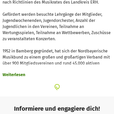
nach Richtlinien des Musikrates des Landkreis ERH.
Gefördert werden besuchte Lehrgänge der Mitglieder,
Jugendwochenenden, Jugendorchester, Anzahl der
Jugendlichen in den Vereinen, Teilnahme an
Wertungsspielen, Teilnahme an Wettbewerben, Zuschüsse
zu veranstalteten Konzerten.
1952 in Bamberg gegründet, hat sich der Nordbayerische
Musikbund zu einem großen und großartigen Verband mit
über 900 Mitgliedsvereinen und rund 45.000 aktiven
Musikerinnen und Musikern in den drei Fränkischen
Weiterlesen
Bezirken und der Oberpfalz entwickelt.
Neben zahllosen Kreisorchestern, vier Bezirksorchestern
und dem Nordbayerischen Jugendblasorchester
entstanden das Nordbayerischen Spielleute Orchester
und die Nordbayerische Brassband.
Der Auf- und Ausbau eines durchgängigen
Informiere und engagiere dich!
Fortbildungskonzeptes führt dazu, dass viele junge