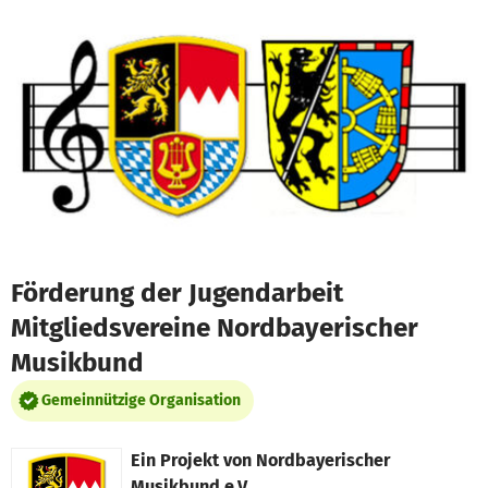
Zum Hauptinhalt springen
Erklärung zur Barrierefreiheit anzeigen
Förderung der Jugendarbeit
Mitgliedsvereine Nordbayerischer
Musikbund
Gemeinnützige Organisation
Ein Projekt von
Nordbayerischer
Musikbund e.V.