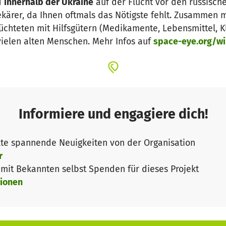
d
innerhalb der Ukraine
auf der Flucht vor den russisch
kärer, da Ihnen oftmals das Nötigste fehlt. Zusammen m
chteten mit Hilfsgütern (Medikamente, Lebensmittel, Kl
ielen alten Menschen. Mehr Infos auf
space-eye.org/wi
Informiere und engagiere dich!
te spannende Neuigkeiten von der Organisation
r
it Bekannten selbst Spenden für dieses Projekt
ionen