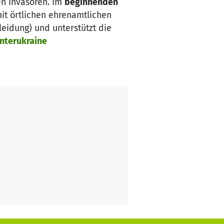
en Invasoren. Im
beginnenden
it örtlichen ehrenamtlichen
eidung) und unterstützt die
nterukraine