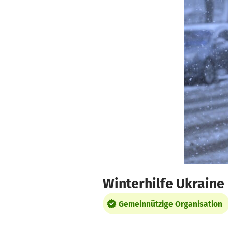
Zum Hauptinhalt springen
Erklärung zur Barrierefreiheit anzeigen
Winterhilfe Ukraine
Gemeinnützige Organisation