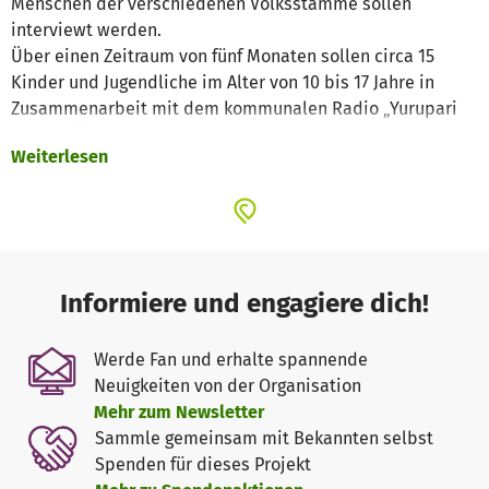
Menschen der verschiedenen Volksstämme sollen
interviewt werden.
Über einen Zeitraum von fünf Monaten sollen circa 15
Kinder und Jugendliche im Alter von 10 bis 17 Jahre in
Zusammenarbeit mit dem kommunalen Radio „Yurupari
estereo“ insgesamt 90 Programme zusammenstellen und
Weiterlesen
ausstrahlen. Dabei werden sie zuerst eine kurze
Ausbildung über die Basiselemente der Radioproduktion
erhalten, damit sie anschließend aktiv mitarbeiten
können. Diese Mitarbeit umfasst die Planung einer
Sendung, Informationssuche, Durchführung von Interviews,
Erstellung der konkreten Sendung und Hilfe bei der
Informiere und engagiere dich!
Ausstrahlung. Soweit möglich, sollen die Teilnehmer auch
direkt kulturellen Veranstaltungen beiwohnen und diese
Werde Fan und erhalte spannende
aufzeichnen.
Neuigkeiten von der Organisation
Indirekt begünstigt wären außerdem die 14.382 Einwohner
Mehr zum Newsletter
des Stadtgebiets Mitú.
Sammle gemeinsam mit Bekannten selbst
Begründung:
Spenden für dieses Projekt
Die historisch bedingte Unterdrückung der reichhaltigen