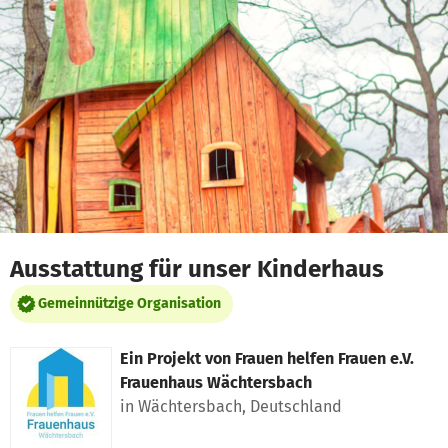
Zum Hauptinhalt springen
Erklärung zur Barrierefreiheit anzeigen
Ausstattung für unser Kinderhaus
Gemeinnützige Organisation
Ein Projekt von
Frauen helfen Frauen e.V.
Frauenhaus Wächtersbach
in Wächtersbach, Deutschland