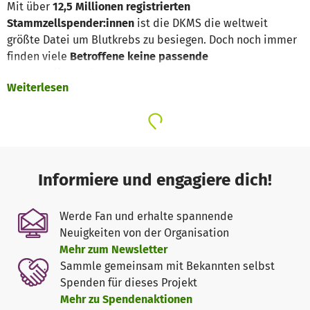
Mit über
12,5
Millionen registrierten
Stammzellspender:innen
ist die DKMS die weltweit
größte Datei um Blutkrebs zu besiegen. Doch noch immer
finden viele
Betroffene keine passende
Stammzellspende.
Weiterlesen
Ziel der DKMS ist es allen Blutkrebspatient:innen, die auf
eine Stammzelltransplantation angewiesen sind, diese
lebensrettende Spende zu ermöglichen. Hilf mit!
Alle 12 Minuten erhält in Deutschland ein Mensch die
Informiere und engagiere dich!
niederschmetternde Diagnose Blutkrebs, weltweit alle 27
Sekunden. Blutkrebs ist die häufigste Form von Krebs bei
Werde Fan und erhalte spannende
Kindern. Viele Patient:innen können ohne eine
Neuigkeiten von der Organisation
lebensrettende Stammzellspende nicht überleben, und
Mehr zum Newsletter
mit der Suche nach geeigneten Spender:innen beginnt
Sammle gemeinsam mit Bekannten selbst
immer auch ein Wettlauf gegen die Zeit. Je schneller ein
Spenden für dieses Projekt
„Match“ gefunden wird, desto größer sind die
Mehr zu Spendenaktionen
Überlebenschancen der Patient:innen.