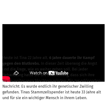
Gianna Rodriguez von DKMS Donor Center
gGmbH
ist für dieses Projekt verantwortlich
Nachricht schreiben
Heute ist Tina 22 Jahre alt.
6 Jahre dauerte ihr Kampf
gegen den Blutkrebs.
In dieser Zeit überwog die Angst
und die Frage, wie es weiter gehen soll. Bei jeder
Behandlung hatte sie die Befürchtung, dass sich ihre
Werte weiter verschlechtern würden. Bis zur erlösenden
Nachricht: Es wurde endlich ihr genetischer Zwilling
gefunden. Tinas Stammzellspender ist heute 33 Jahre alt
und für sie ein wichtiger Mensch in ihrem Leben.