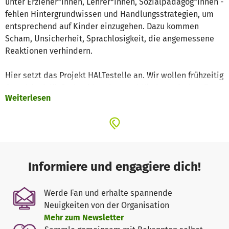
unter Erzieher*innen, Lehrer*innen, Sozialpädagog*innen -
fehlen Hintergrundwissen und Handlungsstrategien, um
entsprechend auf Kinder einzugehen. Dazu kommen
Scham, Unsicherheit, Sprachlosigkeit, die angemessene
Reaktionen verhindern.
Hier setzt das Projekt HALTestelle an. Wir wollen frühzeitig
Gewaltkreisläufe durchbrechen und Kinder zwischen 7
Weiterlesen
und 13 Jahren zu einem gewaltfreien Verhalten und einer
gesunden psychosexuellen Lebensweise befähigen.
Darüber hinaus wollen wir Institutionen und Fachkräfte
befähigen, in Fällen sexueller Übergriffe unter Kindern
wirksam zu intervenieren und ihnen vorzubeugen. Eltern
sollen in der Unterstützung einer Verhaltensänderung
Informiere und engagiere dich!
ihrer Kinder gestärkt werden, nicht zuletzt durch die
Wahrnehmung einer eigenen Verantwortung in den dafür
Werde Fan und erhalte spannende
nötigen Prozessen.
Neuigkeiten von der Organisation
Mehr zum Newsletter
Ein Ausagieren sexuell aggressiver Impulse ist häufig die