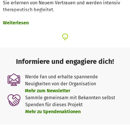
Sie erlernen von Neuem Vertrauen und werden intensiv
therapeutisch begleitet.
Weiterlesen
Jedes Kind ist willkommen, unabhängig von dessen
Herkunft, Geschlecht oder Religion.
Stärkung von Familien
Wir unterstützen leibliche oder Pflegeeltern und andere
Betreuer*innen dabei, eine sichere, strukturierte und
Informiere und engagiere dich!
entwicklungsfördernde Umgebung für Kinder zu schaffen,
durch traumasensible Erziehungs- und Familien-trainings.
Werde Fan und erhalte spannende
Wir rüsten sie mit Wissen und Fähigkeiten im Umgang mit
Neuigkeiten von der Organisation
Traumata aus, um den Bedürfnissen des Kindes
Mehr zum Newsletter
ganzheitlich zu begegnen.
Sammle gemeinsam mit Bekannten selbst
Spenden für dieses Projekt
Therapeutische Begleitung
Mehr zu Spendenaktionen
Wir bringen Heilung und Wiederherstellung zu Kindern in
prekären Lebenslagen durch eine intensive
therapeutische Begleitung, unter Anwendung des