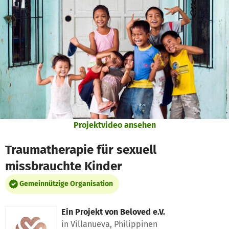
Zum Hauptinhalt springen
Erklärung zur Barrierefreiheit anzeigen
Projektvideo ansehen
Traumatherapie für sexuell
missbrauchte Kinder
Gemeinnützige Organisation
Ein Projekt von
Beloved e.V.
in Villanueva, Philippinen