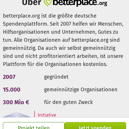
Über
weiteren Betreuer*innen durch Wellness- und
Selbstfürsorgeprogramme Raum wieder aufzutanken, sich
zu erholen und zu regenerieren, damit die Betreuung ihrer
betterplace.org ist die größte deutsche
Kinder eine Freude bleibt und sie weiterhin gestärkt, au
Spendenplattform. Seit 2007 helfen wir Menschen,
der Fülle heraus geben können.
Hilfsorganisationen und Unternehmen, Gutes zu
tun. Alle Organisationen auf betterplace.org sind
gemeinnützig. Da auch wir selbst gemeinnützig
Wir brauchen DICH!
sind und nicht profitorientiert arbeiten, ist unsere
1) Unterstütze unser Herzensprojekt finanziell
Plattform für die Organisationen kostenlos.
2007
gegründet
...make hope happen!
15.000
gemeinnützige Organisationen
2) Erzähle davon
300 Mio €
für den guten Zweck
Du möchtest das Projekt unterstützen und deiner
Gemeinde, Arbeitsstelle, Freundesgruppe etc. vorstellen,
oder hast andere kreative Ideen? Wir sind nach
Möglichkeit super gerne dabei! Kontaktiere uns einfach
Projekt teilen
Jetzt spenden