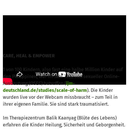
Beloved-Team von Beloved e.V.
ist für dieses
Projekt verantwortlich
Nachricht schreiben
CARE, HEAL & EMPOWER
1 von 100 Kindern, also fast eine halbe Million Kinder auf
den Philippinen, war im Jahr 2022 von sexueller Online-
Ausbeutung (OSEC) betroffen (
ijm-
deutschland.de/studies/scale-of-harm
). Die Kinder
wurden live vor der Webcam missbraucht – zum Teil in
ihrer eigenen Familie. Sie sind stark traumatisiert.
Im Therapiezentrum Balik Kaanyag (Blüte des Lebens)
erfahren die Kinder Heilung, Sicherheit und Geborgenheit.