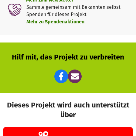
Sammle gemeinsam mit Bekannten selbst
-Detektion von Glutnestern bei Bränden
Spenden für dieses Projekt
Mehr zu Spendenaktionen
-Lagedarstellung und Dokumentation
-Öffentlichkeitsarbeit
-Unterstützung bei Großveranstaltungen unter anderem
Hilf mit, das Projekt zu verbreiten
durch Personenlenkung.
Dieses Projekt wird auch unterstützt
über