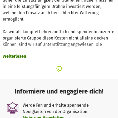
daher die Einsatzfähigkeit der Staffel ein, daher muss nun
in eine leistungsfähigere Drohne investiert werden,
welche den Einsatz auch bei schlechter Witterung
ermöglicht.
Da wir als komplett ehrenamtlich und spendenfinanzierte
organisierte Gruppe diese Kosten nicht alleine decken
können, sind wir auf Unterstützung angewiesen. Die
geplante Anschaffung dient unserem Einsatz für die
Weiterlesen
Esslinger Bevölkerung im Rahmen des
Katastrophenschutz und Sanitätswesen.
Die Anwendungsbereiche der Drohnengruppe sind
vielseitig.
Das Hauptaugenmerk wird in den Bereichen der
Informiere und engagiere dich!
Personensuche und der Lageerkundung liegen.
Werde Fan und erhalte spannende
Neuigkeiten von der Organisation
Weitere Bereiche sind jedoch auch:
Mehr zum Newsletter