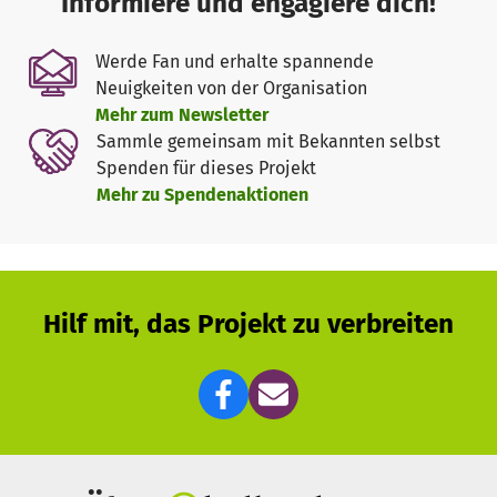
Informiere und engagiere dich!
des geplanten Gesamtkunstwerks aus Kostengründen
ausklammern. Dies betrifft Ruhe- und entspannte
Werde Fan und erhalte spannende
Arbeitsmöglichkeiten sowie Lichtelemente. Am liebsten
Neuigkeiten von der Organisation
würden wir uns und den Freeters aber ermöglichen doch
Mehr zum Newsletter
das gesamte Kunstwerk zu realisieren. Dafür bräuchten
Sammle gemeinsam mit Bekannten selbst
wir zusätzliche Mittel und bitten um Spenden, von euch,
Spenden für dieses Projekt
euren Familien und sehr gerne von euren Kontakten, die
Mehr zu Spendenaktionen
sich eine Unterstützung unserer Schule und damit auch
der Freeters auf diesem Weg vorstellen könnten. Offen
sind dafür 7.000 – 11.000 € in diesem Jahr und 20.000 € im
nächsten Jahr.
Hilf mit, das Projekt zu verbreiten