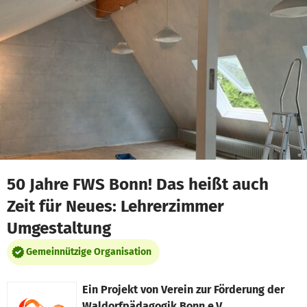
Zum Hauptinhalt springen
Erklärung zur Barrierefreiheit anzeigen
50 Jahre FWS Bonn! Das heißt auch
Zeit für Neues: Lehrerzimmer
Umgestaltung
Gemeinnützige Organisation
Ein Projekt von
Verein zur Förderung der
Waldorfpädagogik Bonn e.V