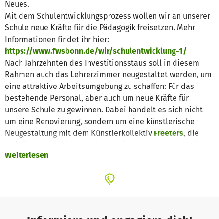
Neues.
Mit dem Schulentwicklungsprozess wollen wir an unserer
Schule neue Kräfte für die Pädagogik freisetzen. Mehr
Informationen findet ihr hier:
https://www.fwsbonn.de/wir/schulentwicklung-1/
Nach Jahrzehnten des Investitionsstaus soll in diesem
Rahmen auch das Lehrerzimmer neugestaltet werden, um
eine attraktive Arbeitsumgebung zu schaffen: Für das
bestehende Personal, aber auch um neue Kräfte für
unsere Schule zu gewinnen. Dabei handelt es sich nicht
um eine Renovierung, sondern um eine künstlerische
Neugestaltung mit dem Künstlerkollektiv
Freeters
, die
weit über Bonn hinaus bekannt sind. Als Startpunkt diente
Weiterlesen
ein Kreativworkshop mit den Freeters und 5
Vertreter:innen des Kollegiums. Erste Schritte zur
Umsetzung beginnen diese Woche. Dazu gehört die
Gestaltung des Bodens und der Wände sowie die
Einrichtung von 5 Arbeitsplätzen.
Schweren Herzens mussten wir ein paar Komponenten