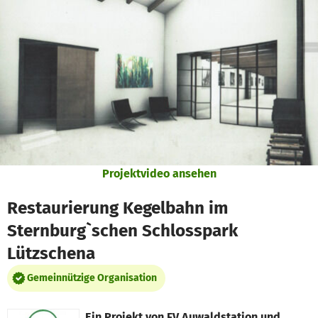
Zum Hauptinhalt springen
Erklärung zur Barrierefreiheit anzeigen
Projektvideo ansehen
Restaurierung Kegelbahn im
Sternburg`schen Schlosspark
Lützschena
Gemeinnützige Organisation
Ein Projekt von
FV Auwaldstation und