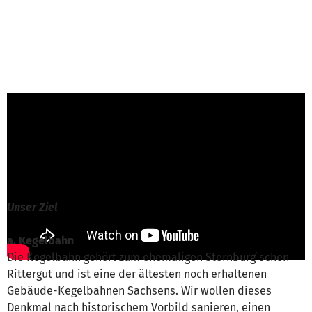
J. Köhler von FV Auwaldstation und
Schlosspark Lützschena e.V.
ist für dieses
Projekt verantwortlich
Nachricht schreiben
Unser Ziel
a. Kegelbahn
Die Kegelbahn gehört zum ehemaligen Sternburg`schen
Rittergut und ist eine der ältesten noch erhaltenen
Gebäude-Kegelbahnen Sachsens. Wir wollen dieses
Denkmal nach historischem Vorbild sanieren, einen