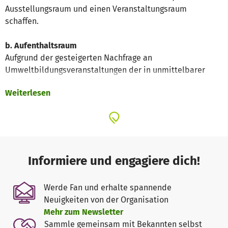
Ausstellungsraum und einen Veranstaltungsraum
schaffen.
b. Aufenthaltsraum
Aufgrund der gesteigerten Nachfrage an
Umweltbildungsveranstaltungen der in unmittelbarer
Nähe befindlichen Auwaldstation, soll der ehemalige
Weiterlesen
Aufenthaltsraum zu einem beheizbaren Seminarraum
umgestaltet werden. Dieser Seminarraum soll ferner dem
Ortschaftsrat als Beratungsstätte, ortsansässigen
Vereinen und Bürgern als Begegnungsstätte dienen.
Objektbeschreibung
Informiere und engagiere dich!
Die ehemalige Kegelbahn ist gemäß § 2 Abs. 1
Sächsisches Denkmalschutzgesetz (SächsDSchG), als
Werde Fan und erhalte spannende
Sachgesamtheit vom Schloss und Schlosspark Lützschena
Neuigkeiten von der Organisation
als Kulturdenkmal erfasst. Es besitzt eine hohe
Mehr zum Newsletter
ortsgeschichtliche, baugeschichtliche,
Sammle gemeinsam mit Bekannten selbst