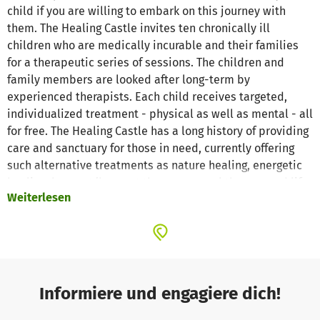
child if you are willing to embark on this journey with
them. The Healing Castle invites ten chronically ill
children who are medically incurable and their families
for a therapeutic series of sessions. The children and
family members are looked after long-term by
experienced therapists. Each child receives targeted,
individualized treatment - physical as well as mental - all
for free. The Healing Castle has a long history of providing
care and sanctuary for those in need, currently offering
such alternative treatments as nature healing, energetic
healing, burnout/boreout therapy, sexual therapy and life
Weiterlesen
issues discussions. Due to the success we have had in
helping adults to recooperate, extending our practices to
children in need seems a natural one. Donations will go
towards therapist fees, transport to and from the camp,
and the accomodation and food budget. Please take a
look at our website: www.healingcastle.com for details of
Informiere und engagiere dich!
the good work that we have already accomplished.