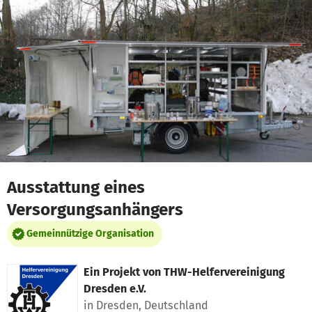
Zum Hauptinhalt springen
Erklärung zur Barrierefreiheit anzeigen
Ausstattung eines
Versorgungsanhängers
Gemeinnützige Organisation
Ein Projekt von
THW-Helfervereinigung
Dresden e.V.
in Dresden, Deutschland