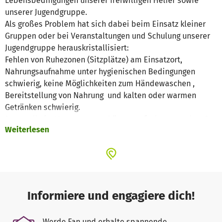
Lebensbedingungen unserer freiwilligen Helfer sowie
unserer Jugendgruppe.
Als großes Problem hat sich dabei beim Einsatz kleiner
Gruppen oder bei Veranstaltungen und Schulung unserer
Jugendgruppe herauskristallisiert:
Fehlen von Ruhezonen (Sitzplätze) am Einsatzort,
Nahrungsaufnahme unter hygienischen Bedingungen
schwierig, keine Möglichkeiten zum Händewaschen ,
Bereitstellung von Nahrung und kalten oder warmen
Getränken schwierig.
Dazu soll ein Versorgungsanhänger aufgebaut werden. Der
Weiterlesen
Grundaufbau wird gekauft und die Mittel sind dafür
vorhanden. Es fehlen nun aber noch wichtige
Ausstattungsteile, damit der Anhänger seine Funktion als
Versorgungsanhänger erfüllen kann (Referenzbild Fa.
Ewers).
Der individuelle Innenausbau soll 2022/2023 durch die
Informiere und engagiere dich!
Mitglieder der THW- Helfervereinigung Dresden e.V. und
Helfer des Ortsverbandes Dresden für verschiedene
Werde Fan und erhalte spannende