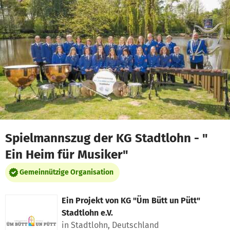
Zum Hauptinhalt springen
Erklärung zur Barrierefreiheit anzeigen
Spielmannszug der KG Stadtlohn - "
Ein Heim für Musiker"
Gemeinnützige Organisation
Ein Projekt von
KG "Üm Bütt un Pütt"
Stadtlohn e.V.
in Stadtlohn, Deutschland