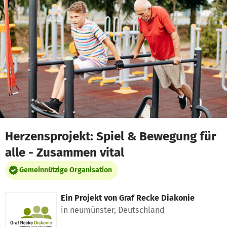
Zum Hauptinhalt springen
Erklärung zur Barrierefreiheit anzeigen
Herzensprojekt: Spiel & Bewegung für
alle - Zusammen vital
Gemeinnützige Organisation
Ein Projekt von
Graf Recke Diakonie
in neumünster, Deutschland