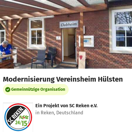
Zum Hauptinhalt springen
Erklärung zur Barrierefreiheit anzeigen
Modernisierung Vereinsheim Hülsten
Gemeinnützige Organisation
Ein Projekt von
SC Reken e.V.
in Reken, Deutschland