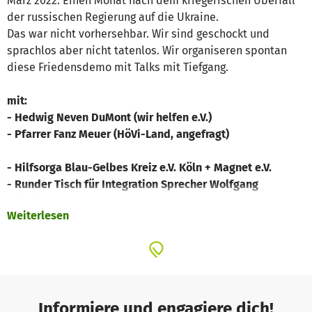
März 2022. Einen Monat nach dem kriegerischen Überfall
der russischen Regierung auf die Ukraine.
Das war nicht vorhersehbar. Wir sind geschockt und
sprachlos aber nicht tatenlos. Wir organiseren spontan
diese Friedensdemo mit Talks mit Tiefgang.
mit:
- Hedwig Neven DuMont (wir helfen e.V.)
- Pfarrer Fanz Meuer (HöVi-Land, angefragt)
- Hilfsorga Blau-Gelbes Kreiz e.V. Köln + Magnet e.V.
- Runder Tisch für Integration Sprecher Wolfgang
Ullenberg van Dawen
Weiterlesen
- Kölner Flüchtlingsrat e.V. (angefragt)
- Kunst hilft geben für Arme und Wohnungslose in Köln
e.V. (Veranstalter)
Informiere und engagiere dich!