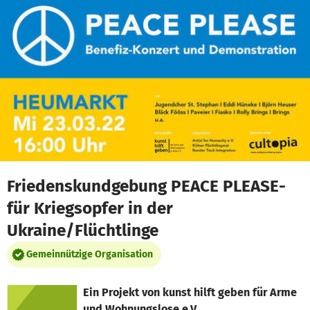
Zum Hauptinhalt springen
Erklärung zur Barrierefreiheit anzeigen
Friedenskundgebung PEACE PLEASE-
für Kriegsopfer in der
Ukraine/Flüchtlinge
Gemeinnützige Organisation
Ein Projekt von
kunst hilft geben für Arme
und Wohnungslose e.V.