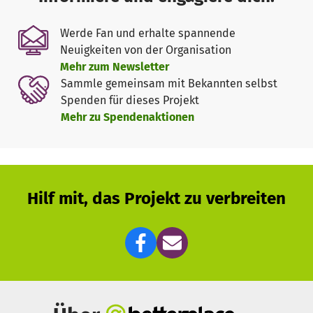
ca. 14 bis 16 Uhr Einlass
Werde Fan und erhalte spannende
16.00 Uhr Begrüßug Moderator Martin Schoops
Neuigkeiten von der Organisation
16.15 Uhr Bläck Föös (2 Vertreter) unterstützt durch...
Mehr zum Newsletter
Sammle gemeinsam mit Bekannten selbst
16.30 Uhr Paveier (komplett)
Spenden für dieses Projekt
Mehr zu Spendenaktionen
17.00 Uhr Björn Heuser
17.15 Uhr Jugendchor St. Stephan, Leitung Michael Kokott
+ Sänger Eddi Hüneke (ehem. Wise Guys)
17.45 Uhr Rolly Brings
18.00 Uhr Brings (komplett)
Hilf mit, das Projekt zu verbreiten
18.30 Uhr Fiasko (komplett)
eventuell noch dazukommende Künstler z.B. Höhner
angefragt
Zu Deckung der Kosten (alle Künstler undderen Techniker
und Redner verzichten auf eine Gage!)