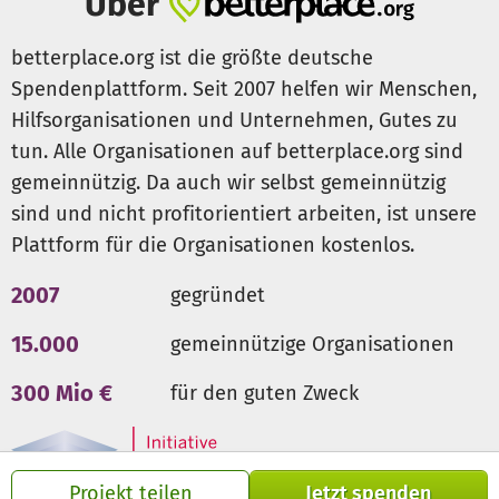
Über
Dennoch entstehen Kosten für unseren Verein als
Veranstalter trotz Sonder-Sozial-Kondtonen:
betterplace.org ist die größte deutsche
3.000 € Bühne
Spendenplattform. Seit 2007 helfen wir Menschen,
1.500 € Elektro/Wasser
Hilfsorganisationen und Unternehmen, Gutes zu
1.000 € 10 Dixis
tun. Alle Organisationen auf betterplace.org sind
2.400 € GEMA
800 € Catering für 30 Helfer und ca. 30 Künstler und
gemeinnützig. Da auch wir selbst gemeinnützig
Techniker
sind und nicht profitorientiert arbeiten, ist unsere
Plattform für die Organisationen kostenlos.
2007
gegründet
15.000
gemeinnützige Organisationen
300 Mio €
für den guten Zweck
Projekt teilen
Jetzt spenden