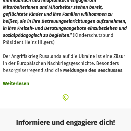
ehrenamtlich und hauptamtlich engagierten
Mitarbeiterinnen und Mitarbeiter stehen bereit,
geflüchtete Kinder und ihre Familien willkommen zu
heißen, sie in ihre Betreuungseinrichtungen aufzunehmen,
in ihre Freizeit- und Beratungsangebote einzubeziehen und
sozialpädagogisch zu begleiten
."
(Kinderschutzbund
Präsident Heinz Hilgers)
Der Angriffskrieg Russlands auf die Ukraine ist eine Zäsur
in der Europäischen Nachkriegsgeschichte. Besonders
besorgniserregend sind die
Meldungen des Beschusses
von Wohngebieten, Schulen und Kindergärten.
Weiterlesen
Der Kinderschutzbund verurteilt diese Verbrechen von
Präsident Putin.
Viele Menschen, insbesondere Frauen und Kinder, suchen
nun Schutz in den europäischen Nachbarländern. Die
Informiere und engagiere dich!
ersten Kinderheime in der Ukraine werden bereits