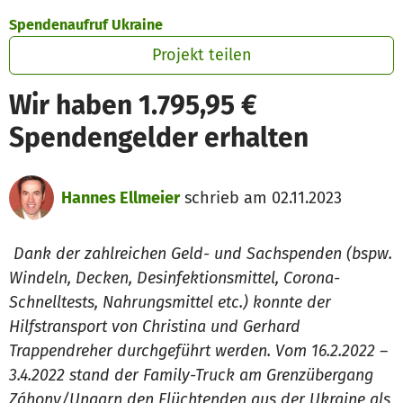
Zum Hauptinhalt springen
Erklärung zur Barrierefreiheit anzeigen
Spendenaufruf Ukraine
Projekt teilen
Wir haben 1.795,95 €
Spendengelder erhalten
Hannes Ellmeier
schrieb am 02.11.2023
Dank der zahlreichen Geld- und Sachspenden (bspw.
Windeln, Decken, Desinfektionsmittel, Corona-
Schnelltests, Nahrungsmittel etc.) konnte der
Hilfstransport von Christina und Gerhard
Trappendreher durchgeführt werden. Vom 16.2.2022 –
3.4.2022 stand der Family-Truck am Grenzübergang
Záhony/Ungarn den Flüchtenden aus der Ukraine als