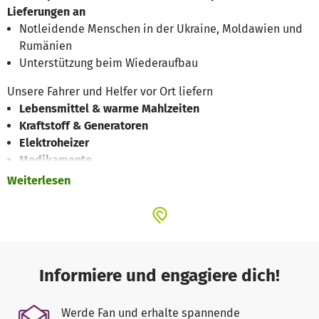
Lieferungen an
Notleidende Menschen in der Ukraine, Moldawien und
Rumänien
Unterstützung beim Wiederaufbau
Unsere Fahrer und Helfer vor Ort liefern
Lebensmittel & warme Mahlzeiten
Kraftstoff & Generatoren
Elektroheizer
Medikamente
Hygiene Artikel
Weiterlesen
Thermoskannen
Seelsorge & Hoffnung
Bibeln
Unterkünfte für Frauen und Kinder
...
Informiere und engagiere dich!
Über LIEBE SIEGT e.V.
Werde Fan und erhalte spannende