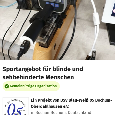
Zum Hauptinhalt springen
Erklärung zur Barrierefreiheit anzeigen
Sportangebot für blinde und
sehbehinderte Menschen
Gemeinnützige Organisation
Ein Projekt von
BSV Blau-Weiß 05 Bochum-
Oberdahlhausen e.V.
in BochumBochum, Deutschland