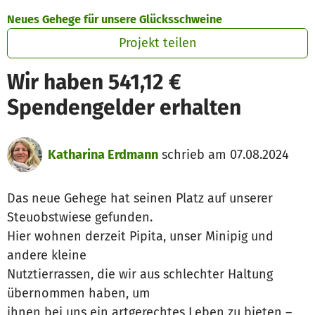
Zum Hauptinhalt springen
Erklärung zur Barrierefreiheit anzeigen
Neues Gehege für unsere Glücksschweine
Projekt teilen
Wir haben 541,12 €
Spendengelder erhalten
Katharina Erdmann
schrieb am 07.08.2024
Das neue Gehege hat seinen Platz auf unserer
Steuobstwiese gefunden.
Hier wohnen derzeit Pipita, unser Minipig und
andere kleine
Nutztierrassen, die wir aus schlechter Haltung
übernommen haben, um
ihnen bei uns ein artgerechtes Leben zu bieten –