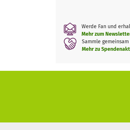
Wir möchten Menschen aus der
dringenden Schutz dieser art
Werde Fan und erhal
Was tun wir dafür?
Mehr zum Newslette
Wir haben mit dem Regenwaldz
Sammle gemeinsam m
Besuchen einlädt, der Mensche
Mehr zu Spendenakt
möchten auch einen Ort schaff
Menschen die Möglichkeit biete
1. Wir machen Bildungsveranst
kostenfrei anbieten können.
2. Wir machen Waldführungen 
besser verstehen zu lernen.
3. Das Gelände des Zentrums 
Regenwäldern, mit Permakultu
Der Film zum Regenwaldzentr