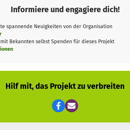
 Region Darmstadt für Regenwälder begeistern und nat
Informiere und engagiere dich!
enreichsten Ökosysteme motivieren.
te spannende Neuigkeiten von der Organisation
r
entrum einen Ort geschaffen, der viele Menschen aus 
it Bekannten selbst Spenden für dieses Projekt
n jeden Alters etwas zu bieten hat und Spaß und Lerne
ionen
en, der aktiv im globalen Regenwaldschutz und Artensc
t, sich aktiv einzubringen.
altungen zu unseren Themen, die wir oftmals für Schul
Hilf mit, das Projekt zu verbreiten
rund um das Regenwaldzentrum für Familien u.a., um d
wird zum "Regenwald" mit vielen Pflanzen aus subtrop
r-Garten, mit Ausstellungen und Handy-Sammelstelle.
um:
https://youtu.be/LZ_Y2G3rSoM