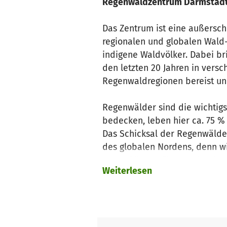
Regenwaldzentrum Darmstad
Das Zentrum ist eine außersch
regionalen und globalen Wald
indigene Waldvölker. Dabei br
den letzten 20 Jahren in vers
Regenwaldregionen bereist un
Regenwälder sind die wichtig
bedecken, leben hier ca. 75 % 
Das Schicksal der Regenwälder
des globalen Nordens, denn w
Anbauflächen für Pal
Weiterlesen
Mit unserer Ar
Regenwäldern eine Stimme ge
Der Film zum Regenwaldzentr
Was wollen wir erreichen?