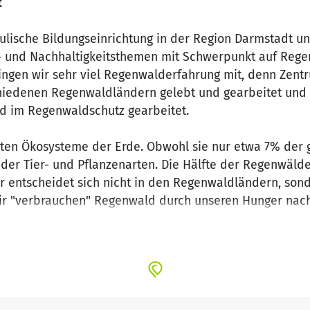
t
ulische Bildungseinrichtung in der Region Darmstadt u
- und Nachhaltigkeitsthemen mit Schwerpunkt auf Regen
ingen wir sehr viel Regenwalderfahrung mit, denn Zentr
chiedenen Regenwaldländern gelebt und gearbeitet und
d im Regenwaldschutz gearbeitet.
sten Ökosysteme der Erde. Obwohl sie nur etwa 7% der
der Tier- und Pflanzenarten. Die Hälfte der Regenwälder 
 entscheidet sich nicht in den Regenwaldländern, sond
ir "verbrauchen" Regenwald durch unseren Hunger nach 
möl oder billige Futtermittel für die 
beit im Regenwaldzentrum wo
ben.
um:
https://youtu.be/LZ_Y2G3rSoM