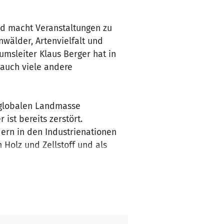
nd macht Veranstaltungen zu
wälder, Artenvielfalt und
umsleiter Klaus Berger hat in
 auch viele andere
 globalen Landmasse
ist bereits zerstört.
ern in den Industrienationen
Holz und Zellstoff und als
Fleischproduktionen.
llen wir