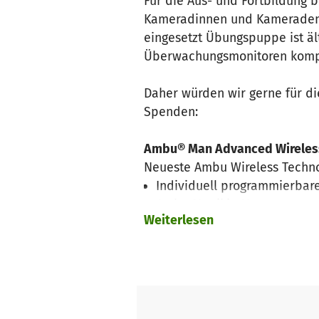
Für die Aus- und Fortbildung
Kameradinnen und Kameraden so
eingesetzt Übungspuppe ist älte
Überwachungsmonitoren kompat
Daher würden wir gerne für d
Spenden:
Ambu® Man Advanced Wireles
Neueste Ambu Wireless Techn
Individuell programmierbare
Ambu Manikin Management
Weiterlesen
Darstellung ines realistisc
Trainingsmöglichkeit des A
Weiterführende Informationen 
https://www.aedverkauf.de/a