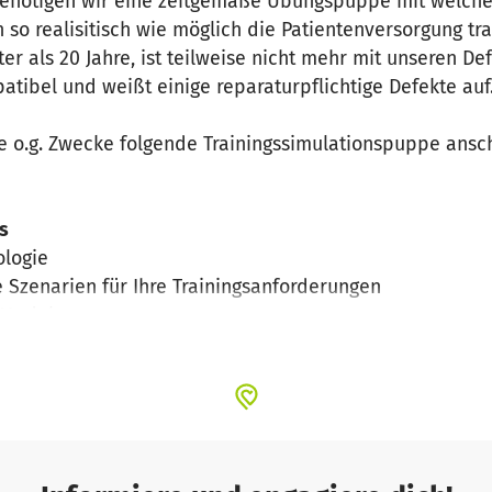
 benötigen wir eine zeitgemäße Übungspuppe mit welche
 realisitisch wie möglich die Patientenversorgung trai
r als 20 Jahre, ist teilweise nicht mehr mit unseren Def
ibel und weißt einige reparaturpflichtige Defekte auf
ie o.g. Zwecke folgende Trainingssimulationspuppe ans
s
ologie
 Szenarien für Ihre Trainingsanforderungen
 Module
hen Patientenmonitors mit 12-Kanal-EKH Anzeige
irway-Managements
über den Simulator gibts auf folgender Webseite:
mbu-man-advanced-wireless.html