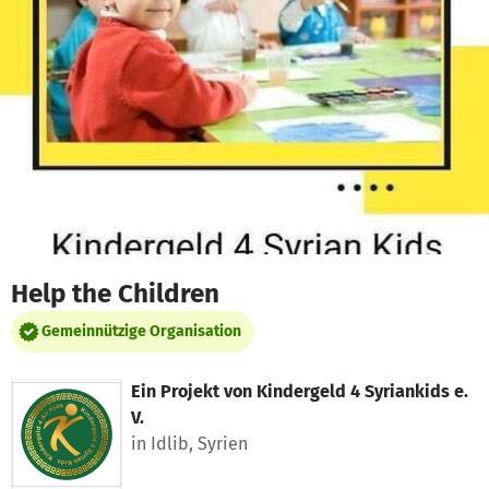
Zum Hauptinhalt springen
Erklärung zur Barrierefreiheit anzeigen
Help the Children
Gemeinnützige Organisation
Ein Projekt von
Kindergeld 4 Syriankids e.
V.
in Idlib, Syrien