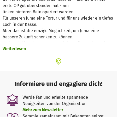
erste OP gut überstanden hat - am
linken hinteren Bein operiert werden.
Für unseren Juma eine Tortur und für uns wieder ein tiefes
Loch in der Kasse.
Aber das ist die einzige Möglichkeit, um Juma eine
bessere Zukunft schenken zu können.
Und auch hier - Ihr kennt uns mittlerweile - wollen wir
Weiterlesen
nicht wegschauen, sondern tätig werden und Juma auch
diese zweite OP ermöglichen.
Die erste OP, zusammen mit den Medikamenten hat Euro
4350€ gekostet, wir schätzen die zweite OP auf ca. 1000€
Jeden Cent, den Ihr, liebe Unterstützer, uns geben könnt
hilft!
Informiere und engagiere dich!
Bisher haben wir zusammen vieles gemeistert, Ihr habt
uns nie im Stich gelassen.
Werde Fan und erhalte spannende
Deshalb wenden wir uns heute wieder an Euch und bitten
Neuigkeiten von der Organisation
- im Namen Jumas - um Eure Unterstützung.
Mehr zum Newsletter
Juma zu helfen verändert nicht die Welt, aber die Welt
Sammle gemeinsam mit Bekannten selbst