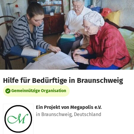
Zum Hauptinhalt springen
Erklärung zur Barrierefreiheit anzeigen
Hilfe für Bedürftige in Braunschweig
Gemeinnützige Organisation
Ein Projekt von
Megapolis e.V.
in Braunschweig, Deutschland