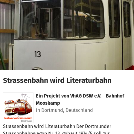
Zum Hauptinhalt springen
Erklärung zur Barrierefreiheit anzeigen
Strassenbahn wird Literaturbahn
Ein Projekt von
VhAG DSW e.V. - Bahnhof
Mooskamp
in Dortmund, Deutschland
Strassenbahn wird Literaturbahn Der Dortmunder
Strassenbahnwagen Nr. 13, gebaut 1974/5 soll zur