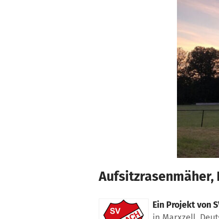
Zum Hauptinhalt springen
Erklärung zur Barrierefreiheit anzeigen
Aufsitzrasenmäher, 
Ein Projekt von
S
in Marxzell, Deu