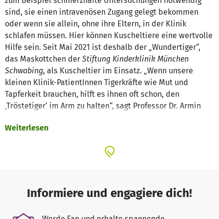
zum Beispiel schmerzhafte Untersuchungen notwendig
sind, sie einen intravenösen Zugang gelegt bekommen
oder wenn sie allein, ohne ihre Eltern, in der Klinik
schlafen müssen. Hier können Kuscheltiere eine wertvolle
Hilfe sein. Seit Mai 2021 ist deshalb der „Wundertiger“,
das Maskottchen der
Stiftung Kinderklinik München
Schwabing
, als Kuscheltier im Einsatz. „Wenn unsere
kleinen Klinik-PatientInnen Tigerkräfte wie Mut und
Tapferkeit brauchen, hilft es ihnen oft schon, den
‚Tröstetiger‘ im Arm zu halten“, sagt Professor Dr. Armin
Grübl, stellvertretender Vorstandsvorsitzender der
Weiterlesen
Stiftung Kinderklinik München Schwabing
, sowie leitender
Oberarzt der Poliklinik für Kinder- und Jugendmedizin.
„Auch wenn wir unseren kleinen Patientinnen und
Patienten den Tiger einfach mal so geben, weicht ein
skeptischer Blick gleich einem erleichterten Lächeln.“
Informiere und engagiere dich!
Werde Fan und erhalte spannende