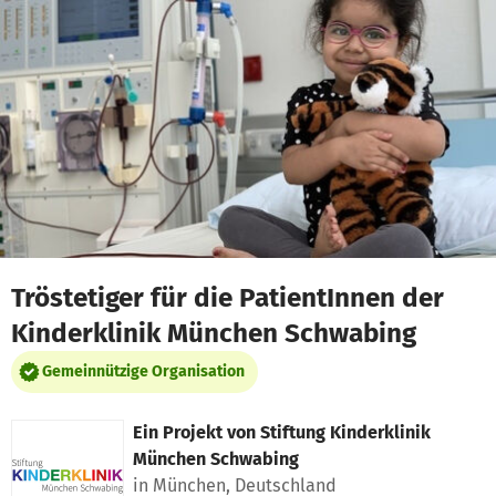
Zum Hauptinhalt springen
Erklärung zur Barrierefreiheit anzeigen
Tröstetiger für die PatientInnen der
Kinderklinik München Schwabing
Gemeinnützige Organisation
Ein Projekt von
Stiftung Kinderklinik
München Schwabing
in München, Deutschland