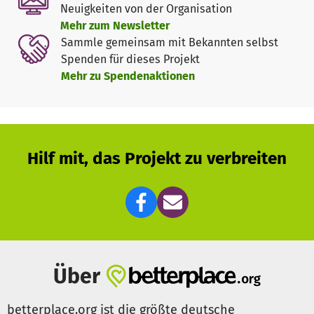
Neuigkeiten von der Organisation
Der Volunteer-Plan, an der Schule zu unterrichten, ist auch
Mehr zum Newsletter
deswegen schon nicht aufgegangen, weil wir beim
Sammle gemeinsam mit Bekannten selbst
Eintreffen in Kimilili gar keine Schule vorgefunden haben.
Spenden für dieses Projekt
Es war vielmehr eine Hütte aus Holz und Lehm mitten im
Mehr zu Spendenaktionen
Feld! Die Schule stand kurz vor der Schliessung denn die
(hygienische) Situation war prekär: keine Toiletten, kein
Wasser, keine Schulbücher um nur einige Probleme zu
nennen.
Hilf mit, das Projekt zu verbreiten
Die Schule stand kurz vor der Schliessung. In Anbetracht
der Situation vor Ort durchaus verständlich – für uns aber
damals schlichtweg nicht akzeptabel!
In 4 Wochen konnten wir dank ersten Spenden neue
Toiletten bauen, zusätzliche Klassenzimmer aus Lehm
bauen und Wasserzugang garantieren: erste Erfolge!
Über
Doch unsere Kinder werden noch immer in staubigen
betterplace.org ist die größte deutsche