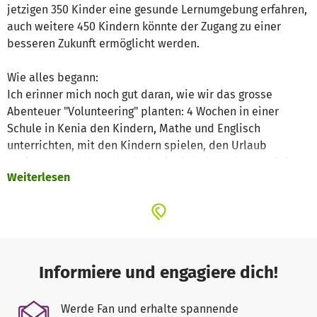
jetzigen 350 Kinder eine gesunde Lernumgebung erfahren,
auch weitere 450 Kindern könnte der Zugang zu einer
besseren Zukunft ermöglicht werden.
Wie alles begann:
Ich erinner mich noch gut daran, wie wir das grosse
Abenteuer "Volunteering" planten: 4 Wochen in einer
Schule in Kenia den Kindern, Mathe und Englisch
unterrichten, mit den Kindern spielen, den Urlaub
geniessen und danach wieder in das alte Leben zurück:
Weiterlesen
das war unser Plan!
Aufgegangen ist er nicht, denn nicht wir haben den
Kindern etwas beibringen können, sondern vielmehr
haben wir von diesen Kindern gelernt. Diese Kinder, die
noch nicht mal eine richtige Schule haben, keine
vernünftigen Schulbücher, unter der brühenden Hitze bei
Informiere und engagiere dich!
30 Grad unterrichten werden. Wir haben von diesen
Kindern gelernt, worauf es im Leben tatsächlich ankommt!
Werde Fan und erhalte spannende