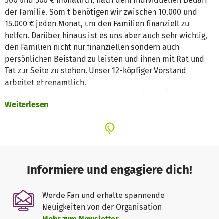
300 und 500 € monatlich, nach dem individuellen Bedarf
der Familie. Somit benötigen wir zwischen 10.000 und
15.000 € jeden Monat, um den Familien finanziell zu
helfen. Darüber hinaus ist es uns aber auch sehr wichtig,
den Familien nicht nur finanziellen sondern auch
persönlichen Beistand zu leisten und ihnen mit Rat und
Tat zur Seite zu stehen. Unser 12-köpfiger Vorstand
arbeitet ehrenamtlich.
Helfen Sie uns mit Ihrer Spende, die wichtig finanzielle
Weiterlesen
Hilfe für die Familien zu leisten. Im Namen unserer
kranken Kindern und deren Familien danken wir Ihnen
ganz herzlich!
Informiere und engagiere dich!
Werde Fan und erhalte spannende
Neuigkeiten von der Organisation
Mehr zum Newsletter