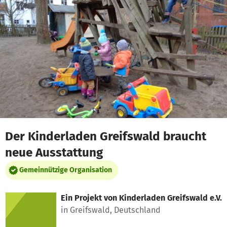
Zum Hauptinhalt springen
Erklärung zur Barrierefreiheit anzeigen
Der Kinderladen Greifswald braucht
neue Ausstattung
Gemeinnützige Organisation
Ein Projekt von
Kinderladen Greifswald e.V.
in Greifswald, Deutschland