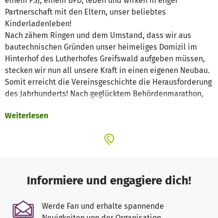
einem FSJ, einem BFD, leben und wirken in enger
Partnerschaft mit den Eltern, unser beliebtes
Kinderladenleben!
Nach zähem Ringen und dem Umstand, dass wir aus
bautechnischen Gründen unser heimeliges Domizil im
Hinterhof des Lutherhofes Greifswald aufgeben müssen,
stecken wir nun all unsere Kraft in einen eigenen Neubau.
Somit erreicht die Vereinsgeschichte die Herausforderung
des Jahrhunderts! Nach geglücktem Behördenmarathon,
Baustoffproblemen und extremen Preissteigerungen
Weiterlesen
stehen wir vor vielen noch zu lösenden Problemen.
Eines davon sind finanzielle Mittel für die
Innenausstattung der Räume. Viele gute Dinge haben wir
von anderen Kitas „geerbt“. Für Neuanschaffungen ist kein
Geld vorhanden. Heute möchten wir Euch alle bitten, für
Informiere und engagiere dich!
dieses gute Spielraummobiliar u.a. der Firma Communtity
Playthings, Wehrfritz, Jubee und Dusyma zu spenden.
Werde Fan und erhalte spannende
Neuigkeiten von der Organisation