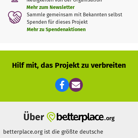
Die Summe von 6785,60€ setzt sich aus vielen kleinen
Mehr zum Newsletter
Bausteinen zusammen. Schaut selbst einmal, ob Ihr eine
Sammle gemeinsam mit Bekannten selbst
Möglichkeit findet, uns dabei unter die Arme zu greifen.
Spenden für dieses Projekt
Wir würden uns so freuen!!!!!!
Mehr zu Spendenaktionen
Im Anhang findet Ihr die Dinge, die wir ausgesucht haben.
So könnt Ihr Euch selbst ein Bild davon zu machen, wie
sich unsere Wünsche zu einem Gesamtbild des Raumes
zusammentragen.
Hilf mit, das Projekt zu verbreiten
Herzlichen Dank im Vorfeld für all Eure Bemühungen!
(Ihr würdet uns so glücklich machen!)
Eure kleinen und großen Kinder, Angestellte und Mütter
und Väter des Kinderladens e.V.
Über
betterplace.org ist die größte deutsche