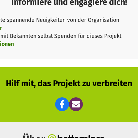
Informiere und engagiere dich!
t ist das Herzstück der Hospizarbeit. Ehrenamtliche h
nden das wertvollste, was sie haben: ihre Zeit. Zur Unt
te spannende Neuigkeiten von der Organisation
iche Begleitung und Vernetzung. Dies bieten wir über unse
r
it Bekannten selbst Spenden für dieses Projekt
ionen
as Thema "Hospiz" in die Öffentlichkeit zu bringen.
t nach wie vor ein gesellschaftliches Tabu. Uns liegt s
er gewissen Leichtigkeit zu vermitteln. Es soll spürbar
zen, ist ein Gewinn für das Leben.
Hilf mit, das Projekt zu verbreiten
2021 online. Fördergelder aus der landeskirchlichen Hos
chten es uns, mit der Umsetzung unserer Idee zu start
gen sich Hauptamtliche und Freiwillige und bringen vielf
en Menschen mit aus unseren Einrichtungen, verschiede
erem Account
@hospiz2.0
. Für die technische und inhalt
end weitere finanzielle Unterstützung. Wir sind Ihnen f