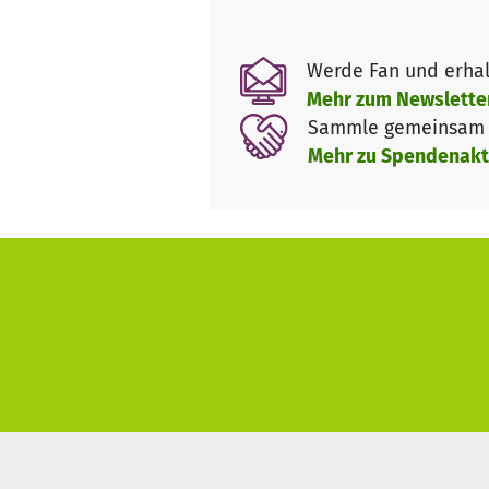
Bürgerschaftliches Engagemen
aufgebaut und schenken Sterbe
Werde Fan und erhal
fundierte Ausbildung, verlässl
Mehr zum Newslette
analog, hybrid und digital.
Sammle gemeinsam m
Mehr zu Spendenakt
Mit ihrer Spende helfen Sie, d
Das Thema "Tod und Sterben" is
Möglichkeit immer auch mit ein
Endlichkeit auseinander zu set
PALLIATIVKULTUR.DE geht Ende 
von Kurhessen-Waldeck ermögli
Diakonin Kerstin Slowik beteili
generated content"). Es wirk
Instagram-Community zu uns
Plattform benötigen wir dring
dankbar!