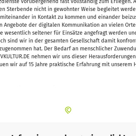
dienste vorübergehend fast vollständig zum Erliegen. 
 Sterbende nicht in gewohnter Weise begleitet werden.
 miteinander in Kontakt zu kommen und einander beizus
en Angebote der digitalen Kommunikation an vielen Orten
e wesentlich seltener für Einsätze angefragt werden und 
eich sind wir in der gesamten Gesellschaft damit konfron
k zugenommen hat. Der Bedarf an menschlicher Zuwendu
IATIVKULTUR.DE nehmen wir uns dieser Herausforderunge
auen wir auf 15 Jahre praktische Erfahrung mit unserem 
enschen im Leben und im Sterben.
Hospizdienste begleiten Menschen dort, wo sie zu Hause
äusern. Auch den digitalen Raum erleben viele zunehme
te lassen wir Menschen an all diesen Orten Informatio
weiter.
eiwilligen in ihrem Engagement.