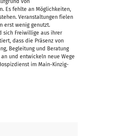
Aufgrund von
 Es fehlte an Möglichkeiten,
tehen. Veranstaltungen fielen
 erst wenig genutzt.
sich Freiwillige aus ihrer
tiert, dass die Präsenz von
ng, Begleitung und Beratung
n an und entwickeln neue Wege
Hospizdienst im Main-Kinzig-
 sind - im häuslichen Bereich,
nd als eine Art Zuhause.
n, Beratung und Begleitung