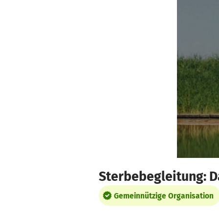
Zum Hauptinhalt springen
Erklärung zur Barrierefreiheit anzeigen
Sterbebegleitung: D
Gemeinnützige Organisation