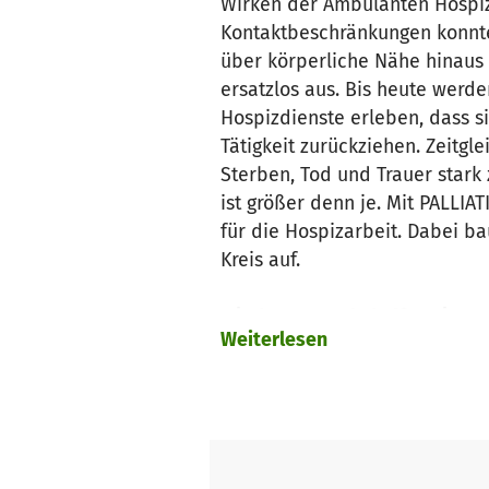
Wirken der Ambulanten Hospiz
Kontaktbeschränkungen konnten
über körperliche Nähe hinaus
ersatzlos aus. Bis heute werd
Hospizdienste erleben, dass si
Tätigkeit zurückziehen. Zeitgl
Sterben, Tod und Trauer star
ist größer denn je. Mit PALL
für die Hospizarbeit. Dabei b
Kreis auf.
Mit Ihrer Spende helfen Sie M
Weiterlesen
Sterben ist Leben. Ambulante 
in Einrichtungen und Krankenh
Durch unterschiedliche Angebo
zukommen und entwickeln sie 
Mit ihrer Spende helfen Sie Fr