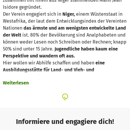
zusammen mit ihrem aus Niger stammenden Mann Jean
Isidore gegründet.
Der Verein engagiert sich in
Niger,
einem Wüstenstaat in
Westafrika, der laut dem Entwicklungsindex der Vereinten
Nationen
das ärmste und am wenigsten entwickelte Land
der Welt
ist. 80% der Bevölkerung sind Analphabeten und
können weder Lesen noch Schreiben oder Rechnen; knapp
50% sind unter 15 Jahre.
Jugendliche haben kaum eine
Perspektive und wandern oft aus.
Hier wollen wir Abhilfe schaffen und haben
eine
Ausbildungsstätte für Land- und Vieh- und
Forstwirtschaft für arbeitslose Jugendliche aufgebaut.
Weiterlesen
Aktuell bilden wir hier 30 jugendliche (Jungs und
Mädchen) in einer
2-jährigen Lehre
zu Landwirten mit
unternehmerischen Fähigkeiten aus.
Diese Ausbildung ist sehr umfassend
und beinhaltet
Gemüseanbau, Saatgutgewinnung, Baumaufzucht für Obst-
und Forstwirtschaft, Bodengenerierung,
Informiere und engagiere dich!
Heilpflanzenanbau, biologische Herstellung von Dünge-