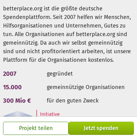
Wir suchen also diese Lücke von 24,- Euro pro
betterplace.org ist die größte deutsche
Auszubildenden pro Monat x 30 Auszubildenden x 24
Spendenplattform. Seit 2007 helfen wir Menschen,
Monate (2 Jahre) =
17.280 Euro
zu schließen und s
uchen
Hilfsorganisationen und Unternehmen, Gutes zu
hierfür Ausbildungspaten, die entweder einmalig 576
tun. Alle Organisationen auf betterplace.org sind
Euro spenden, oder 24 Euro über 24 Monate.
Oder einfach einen Beitrag zum Gesamtbedarf. Wer
gemeinnützig. Da auch wir selbst gemeinnützig
unterstützt uns hier, damit
Jugendliche in Niger Hilfe zur
sind und nicht profitorientiert arbeiten, ist unsere
Selbsthilfe und eine wirkliche Perspektive und Hoffnung
Plattform für die Organisationen kostenlos.
auf ein gutes Leben im eigenen Land erhalten
? Ziel ist es,
dass sie später eine effektive Landwirtschaft betreiben
2007
gegründet
um sich selbst und ihre Familien ernähren, und ihre
Kinder oder Geschwister zur Schule schicken zu können.
15.000
gemeinnützige Organisationen
Werden Sie mit uns aktiv. Spenden Sie heute noch. Jeder
300 Mio €
für den guten Zweck
Euro zählt.
Projekt teilen
Jetzt spenden