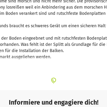
e sind morsch und nicht mehr sicher. Die provisorische
ny losreißen weil ein Anbindering aus dem morschen Ho
im Boden verankert sind und rutschfeste Bodenplatten s
unds braucht es schweres Gerät um einen sicheren Halt
ann der Boden eingeebnet und mit rutschfesten Bodenpla
rhanden. Was fehlt ist der Splitt als Grundlage für die
 für die Installation der Balken.
markt ausgeliehen werden.
igen Beträge für Material und Leihgebühren zur Verfüg
 da in unserem Verein einige fleißige Hände immer wie
Informiere und engagiere dich!