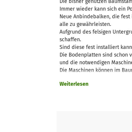
Die bisher genutzen Baumstämm
Immer wieder kann sich ein Po
Neue Anbindebalken, die fest 
alle zu gewährleisten.
Aufgrund des felsigen Untergr
schaffen.
Sind diese fest installiert k
Die Bodenplatten sind schon vo
und die notwendigen Maschinen
Die Maschinen können im Bau
Sobald dem Verein die notwend
Weiterlesen
beginnen!
An Helfern mangelt es nicht,