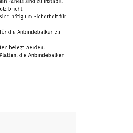
n Panels sind zu instabil.
lz bricht.
ind nötig um Sicherheit für
 für die Anbindebalken zu
tten belegt werden.
 Platten, die Anbindebalken
ung stehen, kann das Projekt
der Reparaturen übernehmen.