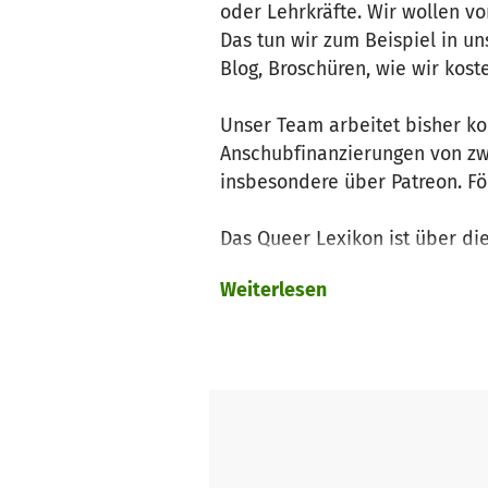
oder Lehrkräfte. Wir wollen v
Das tun wir zum Beispiel in 
Blog, Broschüren, wie wir kos
Unser Team arbeitet bisher ko
Anschubfinanzierungen von zwe
insbesondere über Patreon. F
Das Queer Lexikon ist über di
Jetzt wollen wir einen Schritt
Weiterlesen
dem Team stundenweise fest an
550 Euro an Kosten bei uns an.
Die Stelle brauchen wir vor a
die inhaltliche Arbeit zu konz
entwerfen, das
Glossar
aktuell
und sicher zu halten.