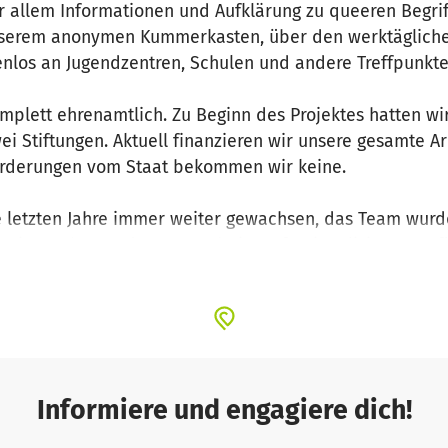
or allem Informationen und Aufklärung zu queeren Begr
unserem anonymen Kummerkasten, über den werktäglich
tenlos an Jugendzentren, Schulen und andere Treffpunkt
mplett ehrenamtlich. Zu Beginn des Projektes hatten wir
i Stiftungen. Aktuell finanzieren wir unsere gesamte A
örderungen vom Staat bekommen wir keine.
e letzten Jahre immer weiter gewachsen, das Team wurd
 weiter gehen und unsere Arbeit professionalisieren. Daf
stellen. Für Gehalt plus die notwendigen Verwaltungs
llem für Planungs- und Verwaltungsarbeit. Das ermöglic
entrieren, den
Kummerkasten
und den
Regenbogenchat
 zu halten und auch im Hintergrund unsere Technik auf 
Informiere und engagiere dich!