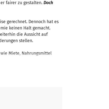
er fairer zu gestalten.
Doch
rise gerechnet. Dennoch hat es
emie keinen Halt gemacht.
terhin die Aussicht auf
erungen stellen.
 wie Miete, Nahrungsmittel
 ist nicht nur für das EFYE
persönlich. Zudem verloren
ie zusätzliche Regelungen der
icht ausgenommen. Durch die
n dieser unsicheren Lage unsere
da wir noch mehr Kindern