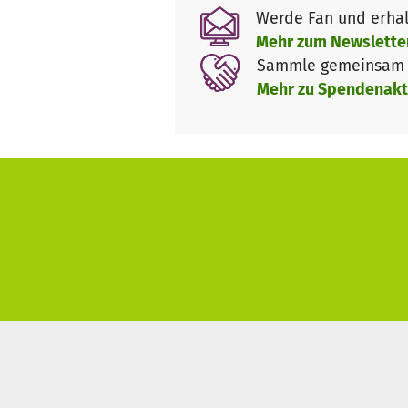
Unterstützung bieten können, a
Werde Fan und erhal
zusätzliche Räume
,
Einrichtu
Mehr zum Newslette
(diese steigen durch die Inflat
Sammle gemeinsam m
Mehr zu Spendenakt
Die erfolgreiche Bewältigung 
Unterstützung und Solidarität.
Ort der Geborgenheit, der phy
sein!
Dafür wird konkret Deine Spen
1. Kostendeckung für zusätzli
2. Renovierungs- und Einrich
3. Abfangen der Erhöhung von
4. Eine einmalige Pandemie-B
Nähere Informationen zu unser