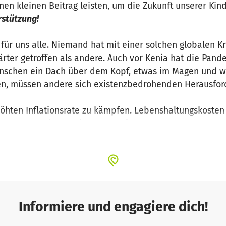
en kleinen Beitrag leisten, um die Zukunft unserer Kind
rstützung!
 für uns alle. Niemand hat mit einer solchen globalen K
rter getroffen als andere. Auch vor Kenia hat die Pand
schen ein Dach über dem Kopf, etwas im Magen und wei
en, müssen andere sich existenzbedrohenden Herausford
rhöhten Inflationsrate zu kämpfen. Lebenshaltungskosten
en.
Lebensmittelpreise haben sich z.T. verdoppelt
. Dies
iche Herausforderung, sondern auch für unser Personal 
Dunkelziffer) ihren Schulplatz, da durch die Krise sow
rte von Schulen schließen
mussten.
tre ist von diesen teilweise fragwürdige Regelungen n
indestens 15 Kinder registriert zu haben, mussten wir i
Informiere und engagiere dich!
Kindern auf ca. 100 Kinder erweitern
. Einerseits schön, 