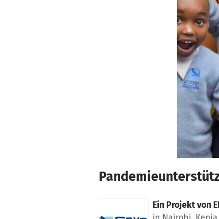
Zum Hauptinhalt springen
Erklärung zur Barrierefreiheit anzeigen
Pandemieunterstützu
Ein Projekt von
E
in Nairobi, Kenia