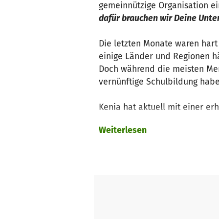
gemeinnützige Organisation ein
dafür brauchen wir Deine Unte
Die letzten Monate waren hart
einige Länder und Regionen hä
Doch während die meisten Men
vernünftige Schulbildung hab
Kenia hat aktuell mit einer e
sowie Strom und Wasser steig
Weiterlesen
Education Centre eine zusätzl
mehr als 200.000 Kinder (ohne 
kenianischen Regierung
hunde
Auch unser EFYE Education Cen
Vorschrift, pro Klassenstufe m
Schule schlagartig
von ca. 75 