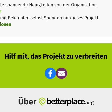
ndererseits eine enorme finanzielle Belastung. EFYE is
te spannende Neuigkeiten von der Organisation
ng der Klassenzimmer
und
Lernmaterial-Ausstattung
so
r
ion z.B. von ca. 70 EUR auf ca. 85 EUR pro Tag) konfrontie
it Bekannten selbst Spenden für dieses Projekt
ionen
einer solch herausfordernden Situation erfordert Zusam
 Wir wollen, dass das EFYE Education Centre weiterhin f
sischen sowie psychischen Stärkung und der Bildung bl
Hilf mit, das Projekt zu verbreiten
de genutzt:
che Räumlichkeiten - Kaution & Miete für 6 Monate
tungskosten des neuen Schulgebäudes
 Lebensmittelkosten der Schulmahlzeiten (für 6 Monate
onuszahlung für die engagierten Mitarbeitenden
er Arbeit:
www.efye.org
.
Über