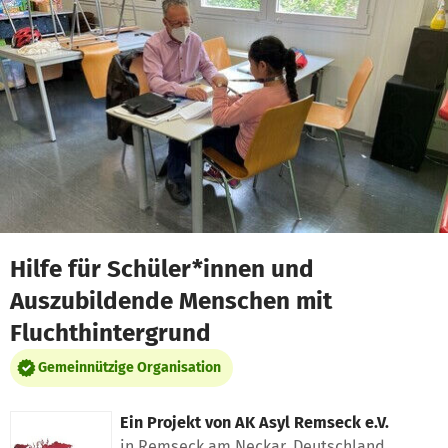
Zum Hauptinhalt springen
Erklärung zur Barrierefreiheit anzeigen
Hilfe für Schüler*innen und
Auszubildende Menschen mit
Fluchthintergrund
Gemeinnützige Organisation
Ein Projekt von
AK Asyl Remseck e.V.
in Remseck am Neckar, Deutschland