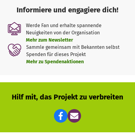
Wir würden gerne den bei uns ehrenamtlich tätigen
Informiere und engagiere dich!
Personen, die selbst noch Schüler*in oder Student*in
sind und kein Einkommen haben, eine
Werde Fan und erhalte spannende
Aufwandsentschädigung zahlen.
Neuigkeiten von der Organisation
Wir würden das Geld für Lernmaterialien, sowie für
Mehr zum Newsletter
technische Geräte, die für den Onlineunterricht benötigt
Sammle gemeinsam mit Bekannten selbst
werden, einsetzen.
Spenden für dieses Projekt
Mehr zu Spendenaktionen
Hilf mit, das Projekt zu verbreiten