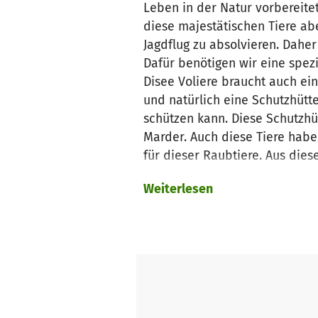
Leben in der Natur vorbereite
diese majestätischen Tiere ab
Jagdflug zu absolvieren. Dahe
Dafür benötigen wir eine spez
Disee Voliere braucht auch ei
und natürlich eine Schutzhütt
schützen kann. Diese Schutzhüt
Marder. Auch diese Tiere haben
für dieser Raubtiere. Aus die
Fuchs sich nicht durchgraben 
Weiterlesen
Wir möchten gerne schnellstmö
Strecken transportieren müsse
sonst keine weitere Anlaufstel
Wir benötigen das Geld für da