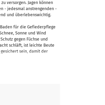
h zu versorgen. Jagen können
en - jedesmal anstrengenden -
dend und überlebenswichtig.
 Baden für die Gefiederpflege
, Schnee, Sonne und Wind
r Schutz gegen Füchse und
ht schläft, ist leichte Beute
gesichert sein, damit der
wir momentan die Vögel weite
eis Göppingen gibt es leider
ere.
iere.