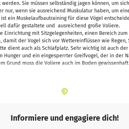
t werden. Sie müssen selbständig jagen können, um sic
er nur, wenn sie ausreichend Muskulatur haben, um ein
r ist ein Muskelaufbautraining für diese Vögel entschei
iell dafür gestaltete und ausreichend große Voliere.
ne Einrichtung mit Sitzgelegenheiten, einen Bereich zum
e, damit der Vogel sich vor Wettereinflüssen wie Regen
te dient auch als Schlafplatz. Sehr wichtig ist auch de
 Hunger und ein eingesperrter Greifvogel, der in der Nac
sem Grund muss die Voliere auch im Boden gewissenhaft 
kann.
glich eine eigene Auswilderungsvoliere errichten, da 
n, um Auswilderungsplätze zu erreichen. Hier im Landkr
le für diese majestätischen und ökologisch wichtigen Ti
s Baumaterial und die Ausstattung der Auswilderungsvol
Informiere und engagiere dich!