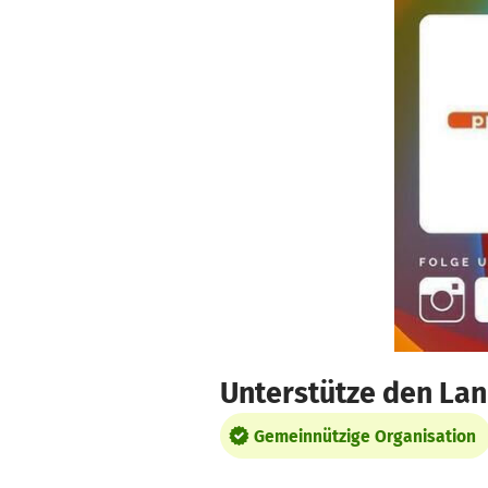
Zum Hauptinhalt springen
Erklärung zur Barrierefreiheit anzeigen
Unterstütze den Lan
Gemeinnützige Organisation