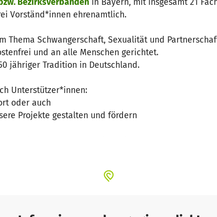
 bzw. Bezirksverbänden
in Bayern, mit insgesamt 21 Fac
ei Vorständ*innen ehrenamtlich.
 Thema Schwangerschaft, Sexualität und Partnerschaf
stenfrei und an alle Menschen gerichtet.
0 jähriger Tradition in Deutschland.
ch Unterstützer*innen:
ort oder auch
sere Projekte gestalten und fördern
chen wir, um unsere organisatorische Struktur zu entla
eb unserer Außenwirkungen)
finanzielle Grundlage für Flyer, Plakate, Werbung)
lagen der Ehrenamtlichen (Fahrtkosten, Unterkunft)
inanzierung von einzelnen Nischenprojekten (z.B. "queer