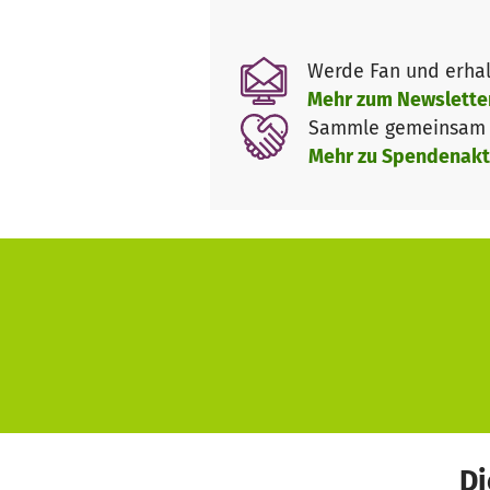
* Der Landesverband ist auf
Werde Fan und erhal
die Ortsverbände geschultert.
Mehr zum Newslette
suchen nach eigenen Unterstütz
Sammle gemeinsam m
Jedoch ist hier jede Ausgabe 
Mehr zu Spendenakt
brauchen wir finanziellen Sup
Di