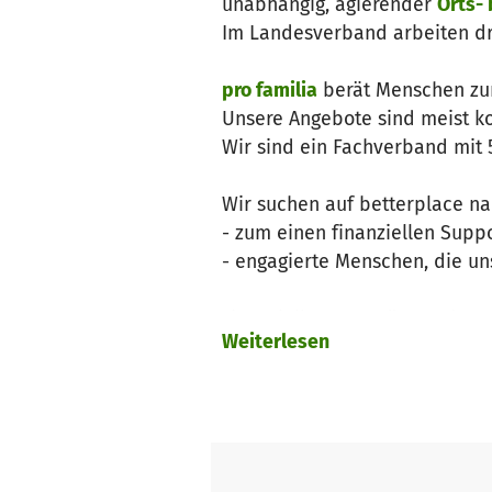
unabhängig, agierender
Orts-
Im Landesverband arbeiten dr
pro familia
berät Menschen zum
Unsere Angebote sind meist ko
Wir sind ein Fachverband mit 5
Wir suchen auf betterplace na
- zum einen finanziellen Supp
- engagierte Menschen, die un
Finanzielle Unterstützung brau
Weiterlesen
U.a. in den Bereichen:
- SocialMedia (Aufbau, Betri
- Veranstaltungsdurchführung (
- projektbezogene Kosten: Aus
- Projektentwicklung: Anschubf
Podcast)