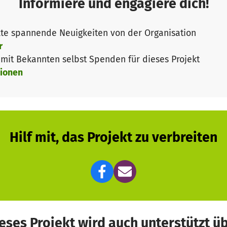
Informiere und engagiere dich!
 Spenden angewiesen. Entstehende Kosten werden werd
te spannende Neuigkeiten von der Organisation
 Leider verfügen auch die Ortverbände über keine fina
r
er*innen. Lediglich die staatlich anerkannten Beratungs
it Bekannten selbst Spenden für dieses Projekt
fest verplant. Um weitere Angebote zu starten und vor
ionen
port.
Hilf mit, das Projekt zu verbreiten
eses Projekt wird auch unterstützt ü